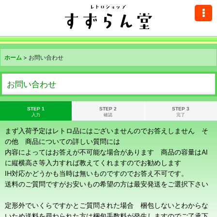
ホーム
>
お問い合わせ
お問い合わせ
STEP 1
STEP 2
STEP 3
入力
確認
完了
まず入荷予定はレトロ品にはございませんのでお答えしません そ
の他 商品についての詳しい質問には
内容によってはお答えが不可能な場合があります 商品の容量はAI
に縦横高さ等入力すれば教えてくれますのでお勧めします
IH対応かどうかも当時は無いものですのでお答え不可です。
送料のご質問ですがお安いもの希望の方は最安発送をご選択下さい
定形外でいくらですかとご質問された場合 梱包しないとわからな
いため送料を尋ねられた方は梱包手数料が発生しますのでご了承下