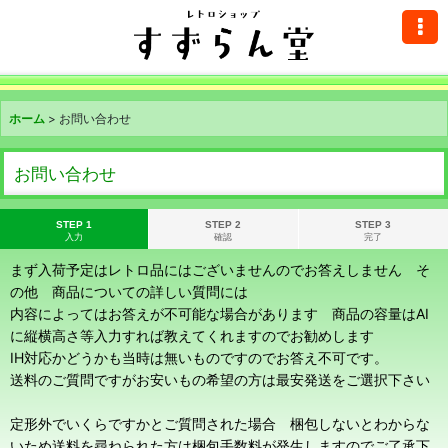
ホーム
>
お問い合わせ
お問い合わせ
STEP 1
STEP 2
STEP 3
入力
確認
完了
まず入荷予定はレトロ品にはございませんのでお答えしません そ
の他 商品についての詳しい質問には
内容によってはお答えが不可能な場合があります 商品の容量はAI
に縦横高さ等入力すれば教えてくれますのでお勧めします
IH対応かどうかも当時は無いものですのでお答え不可です。
送料のご質問ですがお安いもの希望の方は最安発送をご選択下さい
定形外でいくらですかとご質問された場合 梱包しないとわからな
いため送料を尋ねられた方は梱包手数料が発生しますのでご了承下