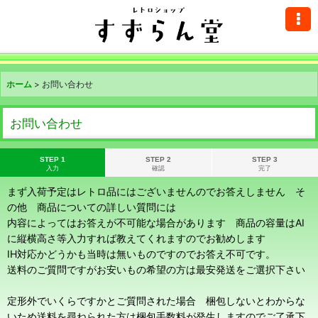
ホーム
>
お問い合わせ
お問い合わせ
STEP 1
STEP 2
STEP 3
入力
確認
完了
まず入荷予定はレトロ品にはございませんのでお答えしません そ
の他 商品についての詳しい質問には
内容によってはお答えが不可能な場合があります 商品の容量はAI
に縦横高さ等入力すれば教えてくれますのでお勧めします
IH対応かどうかも当時は無いものですのでお答え不可です。
送料のご質問ですがお安いもの希望の方は最安発送をご選択下さい
定形外でいくらですかとご質問された場合 梱包しないとわからな
いため送料を尋ねられた方は梱包手数料が発生しますのでご了承下