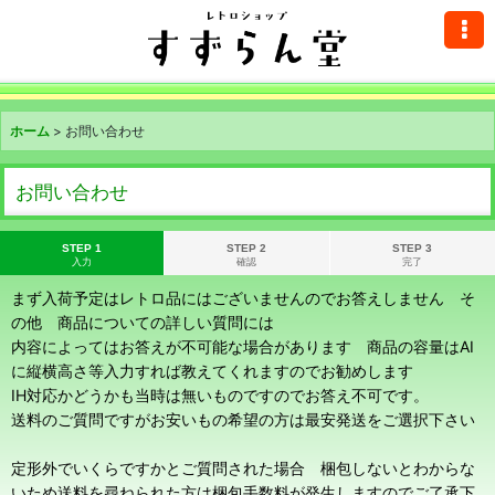
ホーム
>
お問い合わせ
お問い合わせ
STEP 1
STEP 2
STEP 3
入力
確認
完了
まず入荷予定はレトロ品にはございませんのでお答えしません そ
の他 商品についての詳しい質問には
内容によってはお答えが不可能な場合があります 商品の容量はAI
に縦横高さ等入力すれば教えてくれますのでお勧めします
IH対応かどうかも当時は無いものですのでお答え不可です。
送料のご質問ですがお安いもの希望の方は最安発送をご選択下さい
定形外でいくらですかとご質問された場合 梱包しないとわからな
いため送料を尋ねられた方は梱包手数料が発生しますのでご了承下