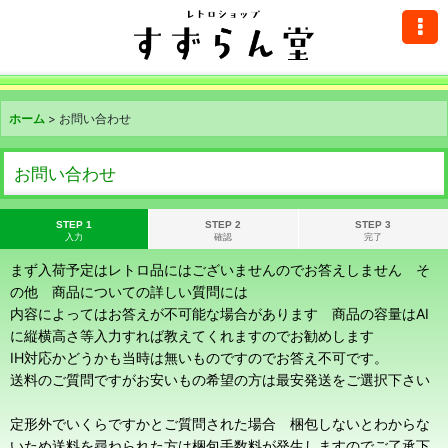
ホーム
>
お問い合わせ
お問い合わせ
STEP 1
STEP 2
STEP 3
入力
確認
完了
まず入荷予定はレトロ品にはございませんのでお答えしません そ
の他 商品についての詳しい質問には
内容によってはお答えが不可能な場合があります 商品の容量はAI
に縦横高さ等入力すれば教えてくれますのでお勧めします
IH対応かどうかも当時は無いものですのでお答え不可です。
送料のご質問ですがお安いもの希望の方は最安発送をご選択下さい
定形外でいくらですかとご質問された場合 梱包しないとわからな
いため送料を尋ねられた方は梱包手数料が発生しますのでご了承下