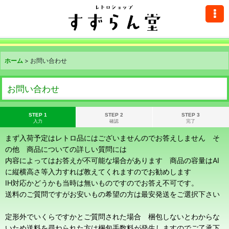
ホーム
>
お問い合わせ
お問い合わせ
STEP 1
STEP 2
STEP 3
入力
確認
完了
まず入荷予定はレトロ品にはございませんのでお答えしません そ
の他 商品についての詳しい質問には
内容によってはお答えが不可能な場合があります 商品の容量はAI
に縦横高さ等入力すれば教えてくれますのでお勧めします
IH対応かどうかも当時は無いものですのでお答え不可です。
送料のご質問ですがお安いもの希望の方は最安発送をご選択下さい
定形外でいくらですかとご質問された場合 梱包しないとわからな
いため送料を尋ねられた方は梱包手数料が発生しますのでご了承下