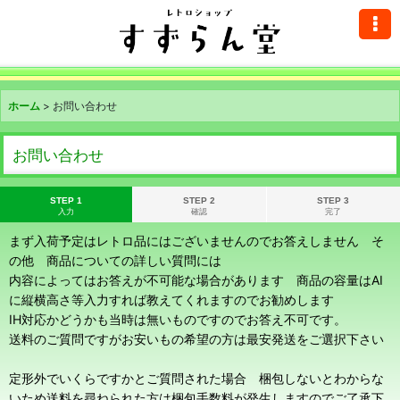
ホーム
>
お問い合わせ
お問い合わせ
STEP 1
STEP 2
STEP 3
入力
確認
完了
まず入荷予定はレトロ品にはございませんのでお答えしません そ
の他 商品についての詳しい質問には
内容によってはお答えが不可能な場合があります 商品の容量はAI
に縦横高さ等入力すれば教えてくれますのでお勧めします
IH対応かどうかも当時は無いものですのでお答え不可です。
送料のご質問ですがお安いもの希望の方は最安発送をご選択下さい
定形外でいくらですかとご質問された場合 梱包しないとわからな
いため送料を尋ねられた方は梱包手数料が発生しますのでご了承下