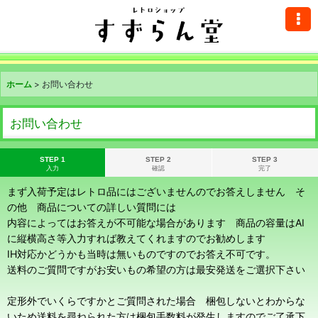
ホーム
>
お問い合わせ
お問い合わせ
STEP 1
STEP 2
STEP 3
入力
確認
完了
まず入荷予定はレトロ品にはございませんのでお答えしません そ
の他 商品についての詳しい質問には
内容によってはお答えが不可能な場合があります 商品の容量はAI
に縦横高さ等入力すれば教えてくれますのでお勧めします
IH対応かどうかも当時は無いものですのでお答え不可です。
送料のご質問ですがお安いもの希望の方は最安発送をご選択下さい
定形外でいくらですかとご質問された場合 梱包しないとわからな
いため送料を尋ねられた方は梱包手数料が発生しますのでご了承下