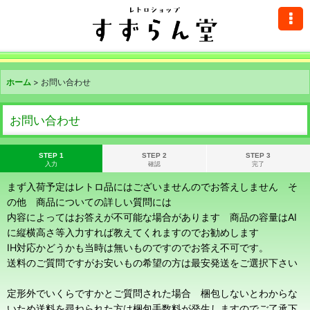
ホーム
>
お問い合わせ
お問い合わせ
STEP 1
STEP 2
STEP 3
入力
確認
完了
まず入荷予定はレトロ品にはございませんのでお答えしません そ
の他 商品についての詳しい質問には
内容によってはお答えが不可能な場合があります 商品の容量はAI
に縦横高さ等入力すれば教えてくれますのでお勧めします
IH対応かどうかも当時は無いものですのでお答え不可です。
送料のご質問ですがお安いもの希望の方は最安発送をご選択下さい
定形外でいくらですかとご質問された場合 梱包しないとわからな
いため送料を尋ねられた方は梱包手数料が発生しますのでご了承下