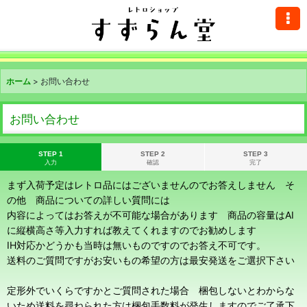
ホーム
>
お問い合わせ
お問い合わせ
STEP 1
STEP 2
STEP 3
入力
確認
完了
まず入荷予定はレトロ品にはございませんのでお答えしません そ
の他 商品についての詳しい質問には
内容によってはお答えが不可能な場合があります 商品の容量はAI
に縦横高さ等入力すれば教えてくれますのでお勧めします
IH対応かどうかも当時は無いものですのでお答え不可です。
送料のご質問ですがお安いもの希望の方は最安発送をご選択下さい
定形外でいくらですかとご質問された場合 梱包しないとわからな
いため送料を尋ねられた方は梱包手数料が発生しますのでご了承下