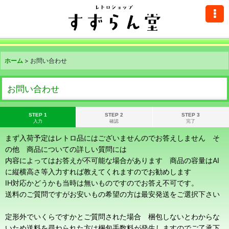
ホーム
>
お問い合わせ
お問い合わせ
STEP 1
STEP 2
STEP 3
入力
確認
完了
まず入荷予定はレトロ品にはございませんのでお答えしません そ
の他 商品についての詳しい質問には
内容によってはお答えが不可能な場合があります 商品の容量はAI
に縦横高さ等入力すれば教えてくれますのでお勧めします
IH対応かどうかも当時は無いものですのでお答え不可です。
送料のご質問ですがお安いもの希望の方は最安発送をご選択下さい
定形外でいくらですかとご質問された場合 梱包しないとわからな
いため送料を尋ねられた方は梱包手数料が発生しますのでご了承下