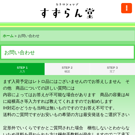
ホーム
>
お問い合わせ
お問い合わせ
STEP 1
STEP 2
STEP 3
入力
確認
完了
まず入荷予定はレトロ品にはございませんのでお答えしません そ
の他 商品についての詳しい質問には
内容によってはお答えが不可能な場合があります 商品の容量はAI
に縦横高さ等入力すれば教えてくれますのでお勧めします
IH対応かどうかも当時は無いものですのでお答え不可です。
送料のご質問ですがお安いもの希望の方は最安発送をご選択下さい
定形外でいくらですかとご質問された場合 梱包しないとわからな
いため送料を尋ねられた方は梱包手数料が発生しますのでご了承下