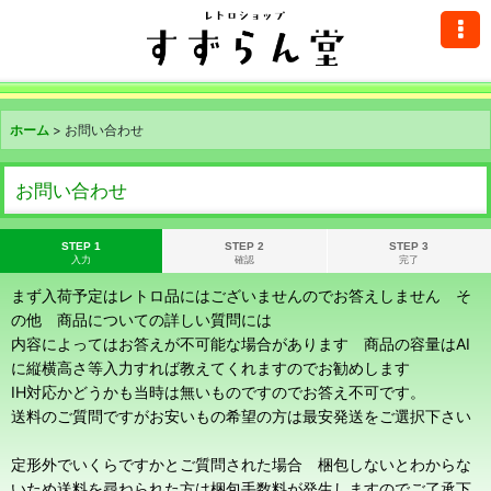
ホーム
>
お問い合わせ
お問い合わせ
STEP 1
STEP 2
STEP 3
入力
確認
完了
まず入荷予定はレトロ品にはございませんのでお答えしません そ
の他 商品についての詳しい質問には
内容によってはお答えが不可能な場合があります 商品の容量はAI
に縦横高さ等入力すれば教えてくれますのでお勧めします
IH対応かどうかも当時は無いものですのでお答え不可です。
送料のご質問ですがお安いもの希望の方は最安発送をご選択下さい
定形外でいくらですかとご質問された場合 梱包しないとわからな
いため送料を尋ねられた方は梱包手数料が発生しますのでご了承下