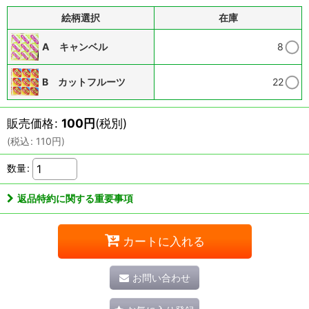
絵柄選択
在庫
A キャンベル
8
B カットフルーツ
22
販売価格
:
100
円
(税別)
(
税込
:
110
円
)
数量
:
返品特約に関する重要事項
カートに入れる
お問い合わせ