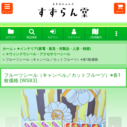
メニュー
カート
カテゴリ
商品検索
ログイン
マイページ
ご利用案内
ホーム
>
★インテリア(家電・家具・布製品・人形・雑貨)
>
☆ウィンドウシール・アクセサリーシール
>
フルーツシール（キャンベル／カットフルーツ）※各1枚価格
フルーツシール（キャンベル／カットフルーツ）※各1
枚価格
[
WS83
]