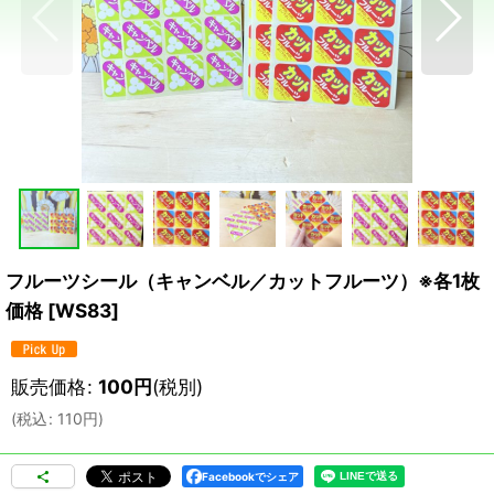
フルーツシール（キャンベル／カットフルーツ）※各1枚
価格
[
WS83
]
販売価格
:
100
円
(税別)
(
税込
:
110
円
)
Facebookでシェア