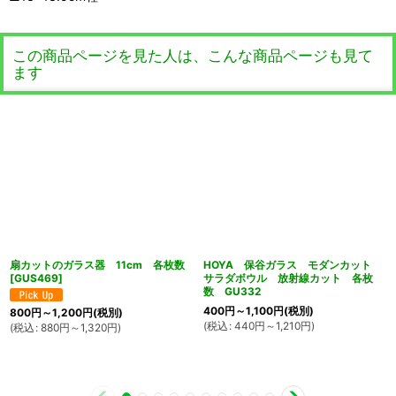
この商品ページを見た人は、こんな商品ページも見て
ます
扇カットのガラス器 11cm 各枚数
HOYA 保谷ガラス モダンカット
[
GUS469
]
サラダボウル 放射線カット 各枚
数 GU332
400
円
～1,100
円
(税別)
800
円
～1,200
円
(税別)
(
税込
:
440
円
～1,210
円
)
(
税込
:
880
円
～1,320
円
)