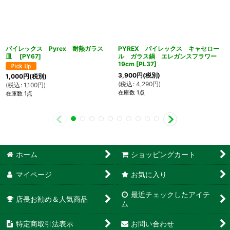
パイレックス Pyrex 耐熱ガラス
PYREX パイレックス キャセロー
皿
[
PY67
]
ル ガラス鍋 エレガンスフラワー
19cm
[
PL37
]
3,900
円
(税別)
1,000
円
(税別)
(
税込
:
4,290
円
)
(
税込
:
1,100
円
)
在庫数 1点
在庫数 1点
ホーム
ショッピングカート
マイページ
お気に入り
最近チェックしたアイテ
店長お勧め＆人気商品
ム
特定商取引法表示
お問い合わせ