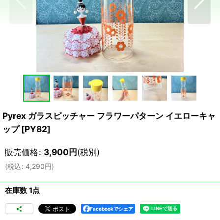
Pyrex ガラスピッチャー フラワーパターン イエローキャ
ップ
[
PY82
]
販売価格
:
3,900
円
(税別)
(
税込
:
4,290
円
)
在庫数 1点
Facebookでシェア