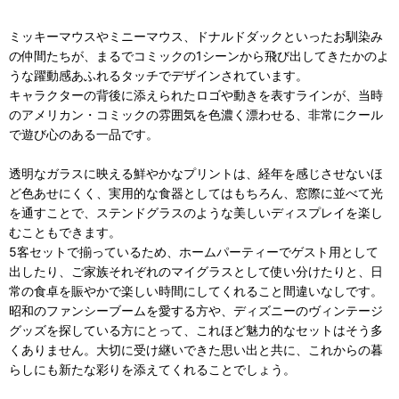
ミッキーマウスやミニーマウス、ドナルドダックといったお馴染み
の仲間たちが、まるでコミックの1シーンから飛び出してきたかのよ
うな躍動感あふれるタッチでデザインされています。
キャラクターの背後に添えられたロゴや動きを表すラインが、当時
のアメリカン・コミックの雰囲気を色濃く漂わせる、非常にクール
で遊び心のある一品です。
透明なガラスに映える鮮やかなプリントは、経年を感じさせないほ
ど色あせにくく、実用的な食器としてはもちろん、窓際に並べて光
を通すことで、ステンドグラスのような美しいディスプレイを楽し
むこともできます。
5客セットで揃っているため、ホームパーティーでゲスト用として
出したり、ご家族それぞれのマイグラスとして使い分けたりと、日
常の食卓を賑やかで楽しい時間にしてくれること間違いなしです。
昭和のファンシーブームを愛する方や、ディズニーのヴィンテージ
グッズを探している方にとって、これほど魅力的なセットはそう多
くありません。大切に受け継いできた思い出と共に、これからの暮
らしにも新たな彩りを添えてくれることでしょう。