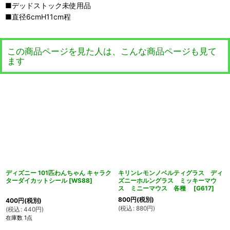
■デッドストック未使用品
■直径6cmH11cm程
この商品ページを見た人は、こんな商品ページも見て
ます
ディズニー 101匹わんちゃん キャラク
キリンレモンノベルティグラス ディ
ターダイカットシール
[
WS88
]
ズニーホルングラス ミッキーマウ
ス ミニーマウス 各種
[
G617
]
800
円
(税別)
400
円
(税別)
(
税込
:
880
円
)
(
税込
:
440
円
)
在庫数 1点