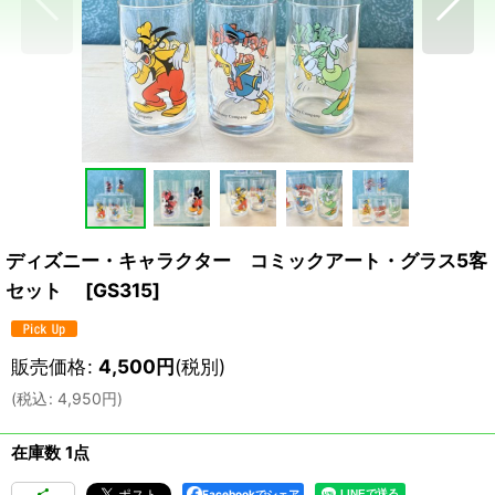
ディズニー・キャラクター コミックアート・グラス5客
セット
[
GS315
]
販売価格
:
4,500
円
(税別)
(
税込
:
4,950
円
)
在庫数 1点
Facebookでシェア