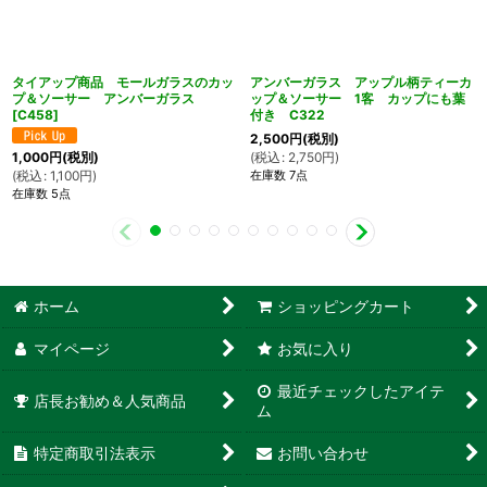
タイアップ商品 モールガラスのカッ
アンバーガラス アップル柄ティーカ
プ＆ソーサー アンバーガラス
ップ＆ソーサー 1客 カップにも葉
[
C458
]
付き C322
2,500
円
(税別)
(
税込
:
2,750
円
)
1,000
円
(税別)
在庫数 7点
(
税込
:
1,100
円
)
在庫数 5点
ホーム
ショッピングカート
マイページ
お気に入り
最近チェックしたアイテ
店長お勧め＆人気商品
ム
特定商取引法表示
お問い合わせ