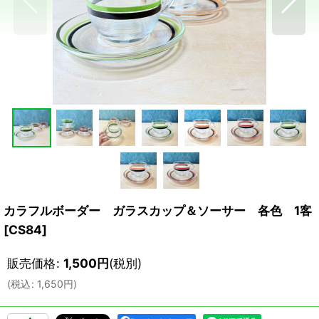
カラフルボーダー ガラスカップ＆ソーサー 各色 1客
[
CS84
]
販売価格
:
1,500
円
(税別)
(
税込
:
1,650
円
)