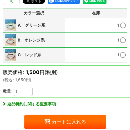
Facebookでシェア
カラー選択
在庫
A グリーン系
1
B オレンジ系
1
C レッド系
1
販売価格
:
1,500
円
(税別)
(
税込
:
1,650
円
)
数量
:
返品特約に関する重要事項
カートに入れる