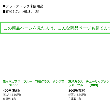
■デッドストック未使用品
■直径5.7cmH9.3cm程
この商品ページを見た人は、こんな商品ページも見てま
佐々木ガラス ブルー 花柄グラス タンブラ
東洋ガラス チューリップタン
ー GL305
ラス ブルー
[
G83
]
400
円
(税別)
800
円
(税別)
(
税込
:
440
円
)
(
税込
:
880
円
)
在庫数 3点
在庫数 1点