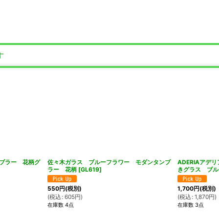
す
ブラー 花柄グ
佐々木ガラス ブルーフラワー モダンタンブ
ADERIAア
ラー 花柄
[
GL619
]
きグラス ブ
550
円
(税別)
1,700
円
(税別)
(
税込
:
605
円
)
(
税込
:
1,870
円
)
在庫数 4点
在庫数 3点