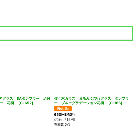
デリアグラス SAタンブラー 足付
佐々木ガラス まるみくびれグラス タンブラ
ルー 花柄
[
GL652
]
ー ブルーグラデーション花柄
[
GL166
]
650
円
(税別)
(
税込
:
715
円
)
在庫数 5点