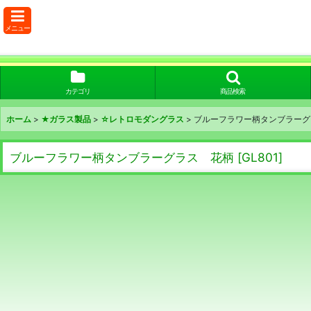
メニュー
カテゴリ
商品検索
ホーム
>
★ガラス製品
>
☆レトロモダングラス
>
ブルーフラワー柄タンブラーグ
ブルーフラワー柄タンブラーグラス 花柄
[
GL801
]