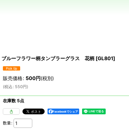
ブルーフラワー柄タンブラーグラス 花柄
[
GL801
]
販売価格
:
500
円
(税別)
(
税込
:
550
円
)
在庫数 5点
Facebookでシェア
数量
: