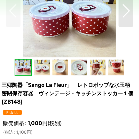
三郷陶器「Sango La Fleur」 レトロポップな水玉柄
密閉保存容器 ヴィンテージ・キッチンストッカー１個
[
ZB148
]
販売価格
:
1,000
円
(税別)
(
税込
:
1,100
円
)