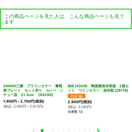
この商品ページを見た人は、こんな商品ページも見て
ます
SANGO三郷 ブラウンカラー 葡萄
BEE HOUSE 陶器製保存容器 2個セ
柄プレート セット売り カレー・シ
ット ワインカラー 保存瓶
[
ZB119
]
チュー皿 21.3cm
[
SS290
]
1,900
円
～2,700
円
(税別)
2,900
円
(税別)
(
税込
:
2,090
円
～2,970
円
)
(
税込
:
3,190
円
)
在庫数 1点