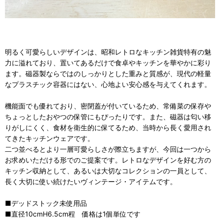
明るく可愛らしいデザインは、昭和レトロなキッチン雑貨特有の魅
力に溢れており、置いてあるだけで食卓やキッチンを華やかに彩り
ます。磁器製ならではのしっかりとした重みと質感が、現代の軽量
なプラスチック容器にはない、心地よい安心感を与えてくれます。
機能面でも優れており、密閉蓋が付いているため、常備菜の保存や
ちょっとしたおやつの保管にもぴったりです。また、磁器は匂い移
りがしにくく、食材を衛生的に保てるため、当時から長く愛用され
てきたキッチンウェアです。
二つ並べるとより一層可愛らしさが際立ちますが、今回は一つから
お求めいただける形でのご提案です。レトロなデザインを好む方の
キッチン収納として、あるいは大切なコレクションの一員として、
長く大切に使い続けたいヴィンテージ・アイテムです。
■デッドストック未使用品
■直径10cmH6.5cm程 価格は1個単位です