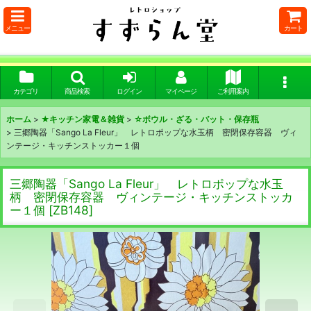
メニュー
カート
カテゴリ
商品検索
ログイン
マイページ
ご利用案内
ホーム
>
★キッチン家電＆雑貨
>
☆ボウル・ざる・バット・保存瓶
>
三郷陶器「Sango La Fleur」 レトロポップな水玉柄 密閉保存容器 ヴィ
ンテージ・キッチンストッカー１個
三郷陶器「Sango La Fleur」 レトロポップな水玉
柄 密閉保存容器 ヴィンテージ・キッチンストッカ
ー１個
[
ZB148
]