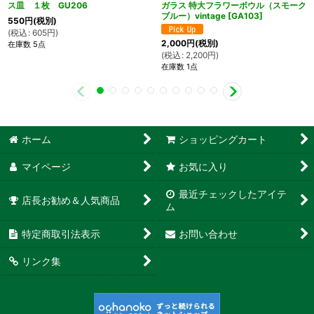
ス皿 １枚 GU206
ガラス 特大フラワーボウル（スモーク
ブルー）vintage
[
GA103
]
550
円
(税別)
(
税込
:
605
円
)
2,000
円
(税別)
在庫数 5点
(
税込
:
2,200
円
)
在庫数 1点
ホーム
ショッピングカート
マイページ
お気に入り
最近チェックしたアイテ
店長お勧め＆人気商品
ム
特定商取引法表示
お問い合わせ
リンク集