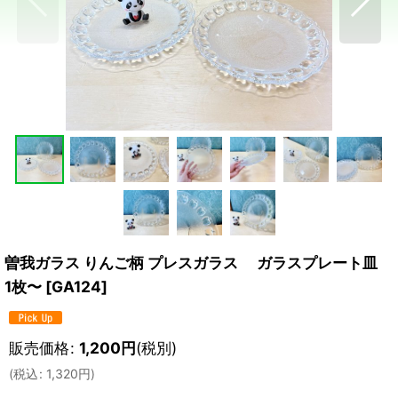
曽我ガラス りんご柄 プレスガラス ガラスプレート皿
1枚〜
[
GA124
]
販売価格
:
1,200
円
(税別)
(
税込
:
1,320
円
)