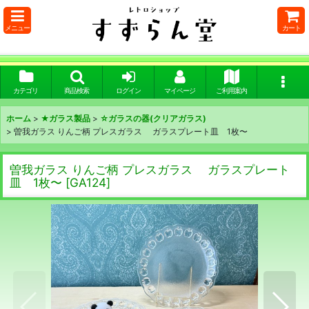
メニュー
カート
カテゴリ
商品検索
ログイン
マイページ
ご利用案内
ホーム
>
★ガラス製品
>
☆ガラスの器(クリアガラス)
>
曽我ガラス りんご柄 プレスガラス ガラスプレート皿 1枚〜
曽我ガラス りんご柄 プレスガラス ガラスプレート
皿 1枚〜
[
GA124
]