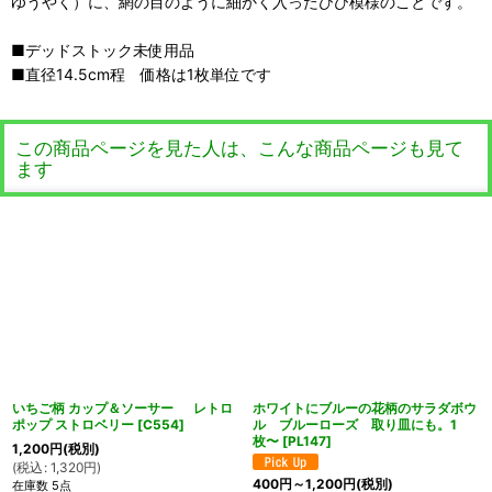
ゆうやく）に、網の目のように細かく入ったひび模様のことです。
■デッドストック未使用品
■直径14.5cm程 価格は1枚単位です
この商品ページを見た人は、こんな商品ページも見て
ます
いちご柄 カップ＆ソーサー レトロ
ホワイトにブルーの花柄のサラダボウ
ポップ ストロベリー
[
C554
]
ル ブルーローズ 取り皿にも。1
枚〜
[
PL147
]
1,200
円
(税別)
(
税込
:
1,320
円
)
400
円
～1,200
円
(税別)
在庫数 5点