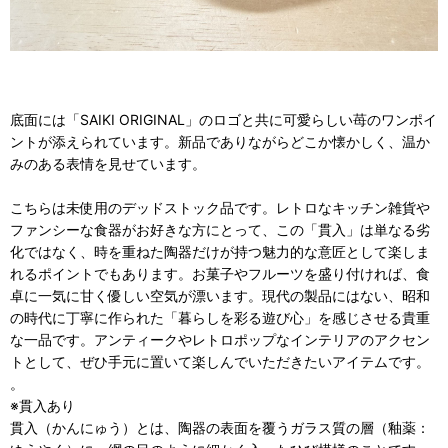
底面には「SAIKI ORIGINAL」のロゴと共に可愛らしい苺のワンポイ
ントが添えられています。新品でありながらどこか懐かしく、温か
みのある表情を見せています。
こちらは未使用のデッドストック品です。レトロなキッチン雑貨や
ファンシーな食器がお好きな方にとって、この「貫入」は単なる劣
化ではなく、時を重ねた陶器だけが持つ魅力的な意匠として楽しま
れるポイントでもあります。お菓子やフルーツを盛り付ければ、食
卓に一気に甘く優しい空気が漂います。現代の製品にはない、昭和
の時代に丁寧に作られた「暮らしを彩る遊び心」を感じさせる貴重
な一品です。アンティークやレトロポップなインテリアのアクセン
トとして、ぜひ手元に置いて楽しんでいただきたいアイテムです。
。
※貫入あり
貫入（かんにゅう）とは、陶器の表面を覆うガラス質の層（釉薬：