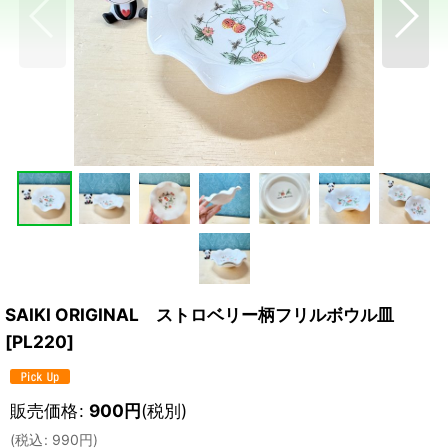
SAIKI ORIGINAL ストロベリー柄フリルボウル皿
[
PL220
]
販売価格
:
900
円
(税別)
(
税込
:
990
円
)