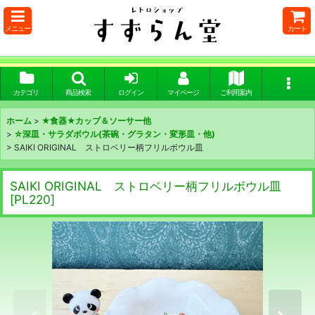
メニュー
カート
カテゴリ
商品検索
ログイン
マイページ
ご利用案内
ホーム
>
★食器★カップ＆ソーサー他
>
☆深皿・サラダボウル(茶碗・グラタン・変形皿・他)
>
SAIKI ORIGINAL ストロベリー柄フリルボウル皿
SAIKI ORIGINAL ストロベリー柄フリルボウル皿
[
PL220
]