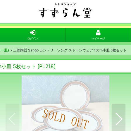
ログイン
マイページ
ー皿)
>
三郷陶器 Sango カントリーソング ストーンウェア 16cm小皿 5枚セット
m小皿 5枚セット
[
PL218
]