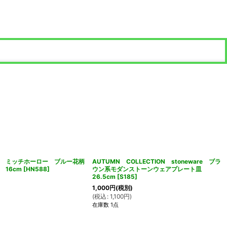
 ミッチホーロー ブルー花柄
AUTUMN COLLECTION stoneware ブラ
 16cm
[
HN588
]
ウン系モダンストーンウェアプレート皿
26.5cm
[
S185
]
1,000
円
(税別)
(
税込
:
1,100
円
)
在庫数 1点