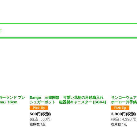
す
ガーランド プレ
Sango 三郷陶器 可愛い花柄の角砂糖入れ
サンコーウェア
na）16cm
シュガーポット 磁器製キャニスター
[
SG64
]
ホーロー片手鍋
500
円
(税別)
3,900
円
(税別)
(
税込
:
550
円
)
(
税込
:
4,290
円
)
在庫数 1点
在庫数 1点