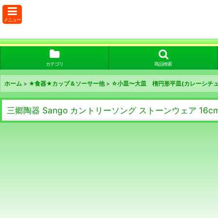
メニュー
カテゴリ
商品検索
ホーム
>
★食器★カップ＆ソーサー他
>
☆小皿〜大皿 楕円形平皿(カレーシチュ
三郷陶器 Sango カントリーソング ストーンウェア 16c