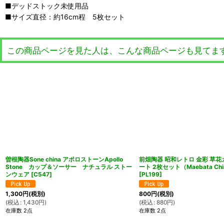
■デッドストック未使用品
■サイズ直径：約16cm程 5枚セット
この商品ページを見た人は、こんな商品ページも見てま
曽根陶器Sone china アポロストーンApollo
前畑陶器 昭和レトロ 金彩 草花
Stone カップ＆ソーサー ナチュラル ストー
ート 2枚セット（Maebata Chi
ンウェア
[
C547
]
[
PL199
]
1,300
円
(税別)
800
円
(税別)
(
税込
:
1,430
円
)
(
税込
:
880
円
)
在庫数 2点
在庫数 2点