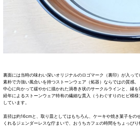
裏面には当時の味わい深いオリジナルのロゴマーク（裏印）が入って
素朴で力強い風合いを持つストーンウェア（炻器）ならではの質感。
中心に向かって緩やかに描かれた渦巻き状のサークルラインと、縁を
経年によるストーンウェア特有の繊細な貫入（うわぐすりのヒビ模様
しています。
直径は約16cmと、取り皿としてはもちろん、ケーキや焼き菓子を
くれるジェンダーレスな佇まいで、おうちカフェの時間をちょっぴり