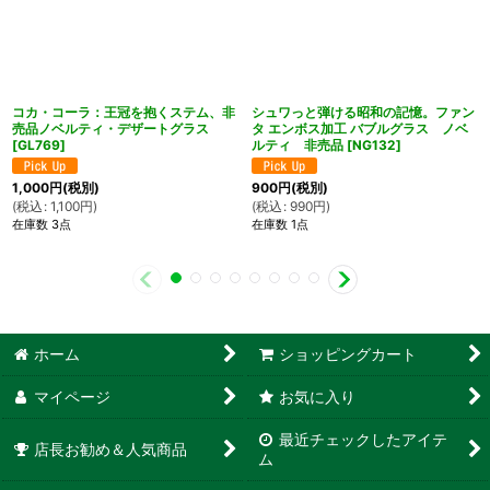
コカ・コーラ：王冠を抱くステム、非
シュワっと弾ける昭和の記憶。ファン
売品ノベルティ・デザートグラス
タ エンボス加工 バブルグラス ノベ
[
GL769
]
ルティ 非売品
[
NG132
]
1,000
円
(税別)
900
円
(税別)
(
税込
:
1,100
円
)
(
税込
:
990
円
)
在庫数 3点
在庫数 1点
ホーム
ショッピングカート
マイページ
お気に入り
最近チェックしたアイテ
店長お勧め＆人気商品
ム