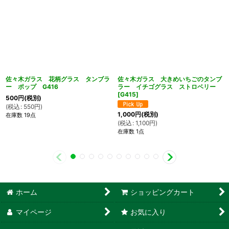
佐々木ガラス 花柄グラス タンブラ
佐々木ガラス 大きめいちごのタンブ
ー ポップ G416
ラー イチゴグラス ストロベリー
[
G415
]
500
円
(税別)
(
税込
:
550
円
)
1,000
円
(税別)
在庫数 19点
(
税込
:
1,100
円
)
在庫数 1点
ホーム
ショッピングカート
マイページ
お気に入り