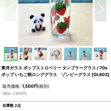
東洋ガラス ポップストロベリー タンブラーグラス / 70s
ポップ いちご柄ロンググラス ゾンビーグラス
[
GL803
]
販売価格
:
1,500
円
(税別)
(
税込
:
1,650
円
)
在庫数 2点