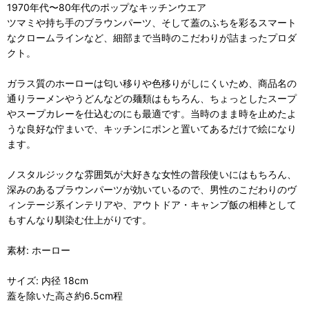
1970年代〜80年代のポップなキッチンウエア
ツマミや持ち手のブラウンパーツ、そして蓋のふちを彩るスマート
なクロームラインなど、細部まで当時のこだわりが詰まったプロダ
クト。
ガラス質のホーローは匂い移りや色移りがしにくいため、商品名の
通りラーメンやうどんなどの麺類はもちろん、ちょっとしたスープ
やスープカレーを仕込むのにも最適です。当時のまま時を止めたよ
うな良好な佇まいで、キッチンにポンと置いてあるだけで絵になり
ます。
ノスタルジックな雰囲気が大好きな女性の普段使いにはもちろん、
深みのあるブラウンパーツが効いているので、男性のこだわりのヴ
ィンテージ系インテリアや、アウトドア・キャンプ飯の相棒として
もすんなり馴染む仕上がりです。
素材: ホーロー
サイズ: 内径 18cm
蓋を除いた高さ約6.5cm程