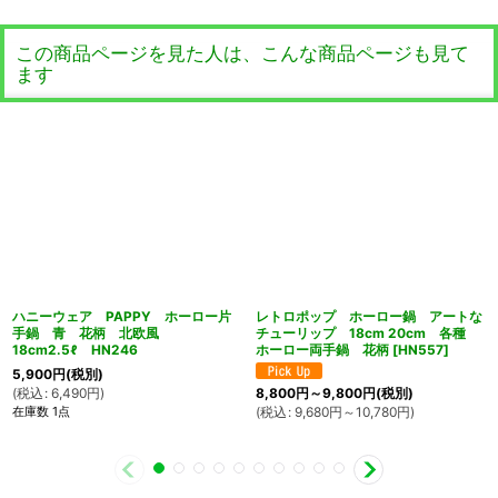
この商品ページを見た人は、こんな商品ページも見て
ます
ハニーウェア PAPPY ホーロー片
レトロポップ ホーロー鍋 アートな
手鍋 青 花柄 北欧風
チューリップ 18cm 20cm 各種
18cm2.5ℓ HN246
ホーロー両手鍋 花柄
[
HN557
]
5,900
円
(税別)
(
税込
:
6,490
円
)
8,800
円
～9,800
円
(税別)
在庫数 1点
(
税込
:
9,680
円
～10,780
円
)