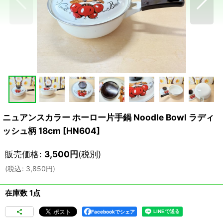
ニュアンスカラー ホーロー片手鍋 Noodle Bowl ラディ
ッシュ柄 18cm
[
HN604
]
販売価格
:
3,500
円
(税別)
(
税込
:
3,850
円
)
在庫数 1点
Facebookでシェア