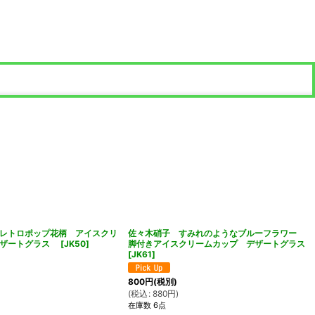
レトロポップ花柄 アイスクリ
佐々木硝子 すみれのようなブルーフラワー
デザートグラス
[
JK50
]
脚付きアイスクリームカップ デザートグラス
[
JK61
]
800
円
(税別)
(
税込
:
880
円
)
在庫数 6点