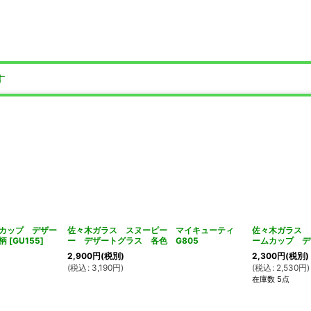
す
カップ デザー
佐々木ガラス スヌーピー マイキューティ
佐々木ガラス 
柄
[
GU155
]
ー デザートグラス 各色 G805
ームカップ 
2,900
円
(税別)
2,300
円
(税別)
(
税込
:
3,190
円
)
(
税込
:
2,530
円
)
在庫数 5点