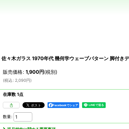
佐々木ガラス 1970年代 幾何学ウェーブパターン 脚付
販売価格
:
1,900
円
(税別)
(
税込
:
2,090
円
)
在庫数 1点
Facebookでシェア
数量
: