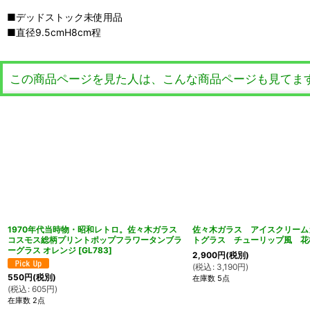
■デッドストック未使用品
■直径9.5cmH8cm程
この商品ページを見た人は、こんな商品ページも見てま
1970年代当時物・昭和レトロ。佐々木ガラス
佐々木ガラス アイスクリーム
コスモス総柄プリントポップフラワータンブラ
トグラス チューリップ風 花
ーグラス オレンジ
[
GL783
]
2,900
円
(税別)
(
税込
:
3,190
円
)
550
円
(税別)
在庫数 5点
(
税込
:
605
円
)
在庫数 2点