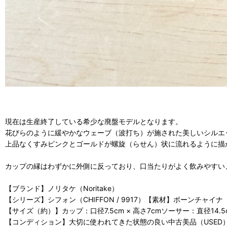
現在は生産終了している希少な廃盤モデルとなります。
花びらのように緩やかなウェーブ（波打ち）が施された美しいシルエ
上品なくすみピンクとゴールドが螺旋（らせん）状に流れるように描
カップの縁はわずかに外側に反っており、口当たりがよく飲みやすい
【ブランド】ノリタケ（Noritake）
【シリーズ】シフォン（CHIFFON / 9917）【素材】ボーンチャイ
【サイズ（約）】カップ：口径7.5cm × 高さ7cmソーサー：直径14.5
【コンディション】大切に使われてきた状態の良い中古美品（USE