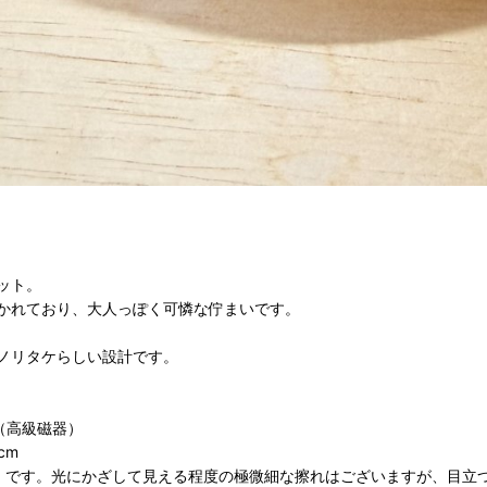
ット。
かれており、大人っぽく可憐な佇まいです。
ノリタケらしい設計です。
ナ（高級磁器）
cm
D）です。光にかざして見える程度の極微細な擦れはございますが、目立