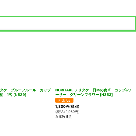
ノリタケ ブルーフルール カップ
NORITAKE ノリタケ 日本の食卓 カップ&ソ
柄 1客
[
N529
]
ーサー グリーンフラワー
[
N353
]
1,800
円
(税別)
(
税込
:
1,980
円
)
在庫数 5点