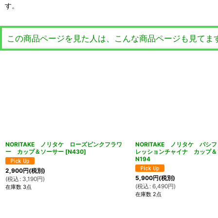
す。
この商品ページを見た人は、こんな商品ページも見てま
NORITAKE ノリタケ ローズピンクフラワ
NORITAKE ノリタケ パシ
ー カップ＆ソーサー
[
N430
]
レッションチャイナ カップ
N194
2,900
円
(税別)
5,900
円
(税別)
(
税込
:
3,190
円
)
(
税込
:
6,490
円
)
在庫数 3点
在庫数 2点