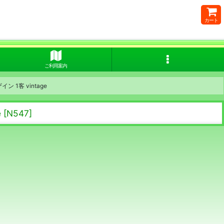
カート
ご利用案内
 1客 vintage
e
[
N547
]