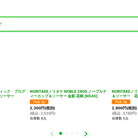
す
フィック プログ
NORITAKEノリタケ NOBLE 2600 ノーブルテ
NORITAKE
＆ソーサー
ィーカップ＆ソーサー 金彩 花柄
[
N545
]
＆ソーサー 花
2,300
円
(税別)
2,900
円
(税別)
(
税込
:
2,530
円
)
(
税込
:
3,190
円
)
在庫数 6点
在庫数 5点