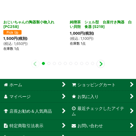
おじいちゃんの陶器製小物入れ
純喫茶 シェル型 台座付き陶器 白
[
PC258
]
い貝殻 食器
[
S219
]
1,000
円
(税別)
(
税込
:
1,100
円
)
1,500
円
(税別)
在庫数 1点
(
税込
:
1,650
円
)
在庫数 1点
ホーム
ショッピングカート
マイページ
お気に入り
最近チェックしたアイテ
店長お勧め＆人気商品
ム
特定商取引法表示
お問い合わせ