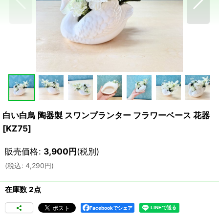
白い白鳥 陶器製 スワンプランター フラワーベース 花器
[
KZ75
]
販売価格
:
3,900
円
(税別)
(
税込
:
4,290
円
)
在庫数 2点
Facebookでシェア