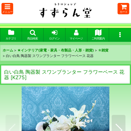
メニュー
カート
カテゴリ
商品検索
ログイン
マイページ
ご利用案内
ホーム
>
★インテリア(家電・家具・布製品・人形・雑貨)
>
☆雑貨
>
白い白鳥 陶器製 スワンプランター フラワーベース 花器
白い白鳥 陶器製 スワンプランター フラワーベース 花
器
[
KZ75
]