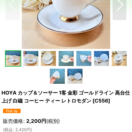
HOYA カップ＆ソーサー 1客 金彩 ゴールドライン 高台仕
上げ 白磁 コーヒー ティー レトロモダン
[
C556
]
販売価格
:
2,200
円
(税別)
(
税込
:
2,420
円
)