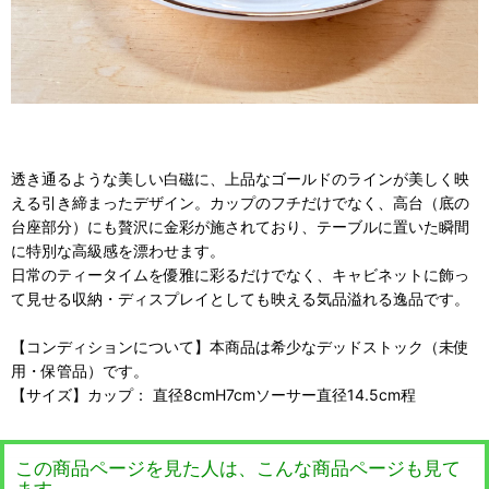
透き通るような美しい白磁に、上品なゴールドのラインが美しく映
える引き締まったデザイン。カップのフチだけでなく、高台（底の
台座部分）にも贅沢に金彩が施されており、テーブルに置いた瞬間
に特別な高級感を漂わせます。
日常のティータイムを優雅に彩るだけでなく、キャビネットに飾っ
て見せる収納・ディスプレイとしても映える気品溢れる逸品です。
【コンディションについて】本商品は希少なデッドストック（未使
用・保管品）です。
【サイズ】カップ： 直径8cmH7cmソーサー直径14.5cm程
この商品ページを見た人は、こんな商品ページも見て
ます