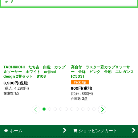
TACHIKICHI たち吉 白磁 カップ
高台付 ラスター彩カップ＆ソーサ
＆ソーサー ホワイト orijinal
ー 金縁 ピンク 金彩 エレガンス
desgn 2客セット B108
[
C533
]
3,900
円
(税別)
(
税込
:
4,290
円
)
800
円
(税別)
在庫数 1点
(
税込
:
880
円
)
在庫数 3点
ホーム
ショッピングカート