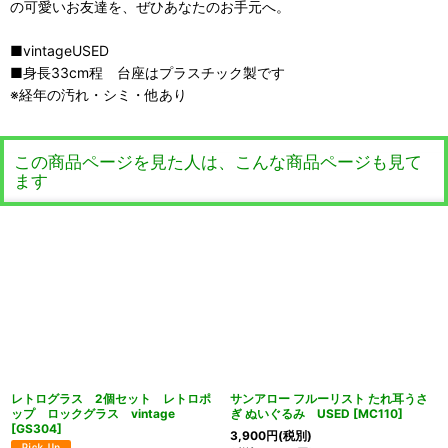
の可愛いお友達を、ぜひあなたのお手元へ。
■vintageUSED
■身長33cm程 台座はプラスチック製です
※経年の汚れ・シミ・他あり
この商品ページを見た人は、こんな商品ページも見て
ます
レトログラス 2個セット レトロポ
サンアロー フルーリスト たれ耳うさ
ップ ロックグラス vintage
ぎ ぬいぐるみ USED
[
MC110
]
[
GS304
]
3,900
円
(税別)