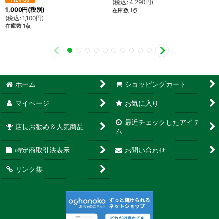
(
税込
:
4,290
円
)
1,000
円
(税別)
在庫数 1点
(
税込
:
1,100
円
)
在庫数 1点
ホーム
ショッピングカート
マイページ
お気に入り
最近チェックしたアイテ
店長お勧め＆人気商品
ム
特定商取引法表示
お問い合わせ
リンク集