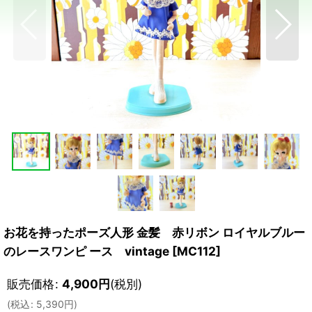
お花を持ったポーズ人形 金髪 赤リボン ロイヤルブルー
のレースワンピ ース vintage
[
MC112
]
販売価格
:
4,900
円
(税別)
(
税込
:
5,390
円
)