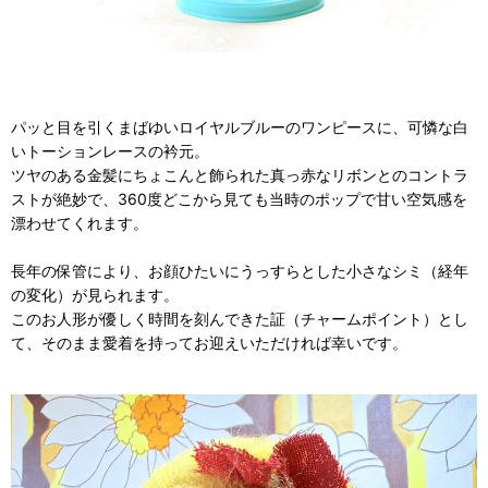
パッと目を引くまばゆいロイヤルブルーのワンピースに、可憐な白
いトーションレースの衿元。
ツヤのある金髪にちょこんと飾られた真っ赤なリボンとのコントラ
ストが絶妙で、360度どこから見ても当時のポップで甘い空気感を
漂わせてくれます。
長年の保管により、お顔ひたいにうっすらとした小さなシミ（経年
の変化）が見られます。
このお人形が優しく時間を刻んできた証（チャームポイント）とし
て、そのまま愛着を持ってお迎えいただければ幸いです。