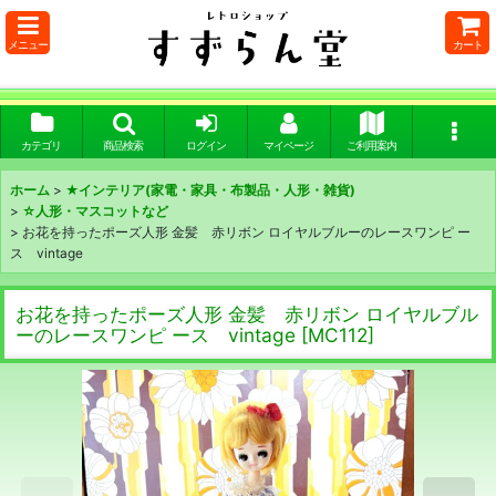
メニュー
カート
カテゴリ
商品検索
ログイン
マイページ
ご利用案内
ホーム
>
★インテリア(家電・家具・布製品・人形・雑貨)
>
☆人形・マスコットなど
>
お花を持ったポーズ人形 金髪 赤リボン ロイヤルブルーのレースワンピ ー
ス vintage
お花を持ったポーズ人形 金髪 赤リボン ロイヤルブル
ーのレースワンピ ース vintage
[
MC112
]