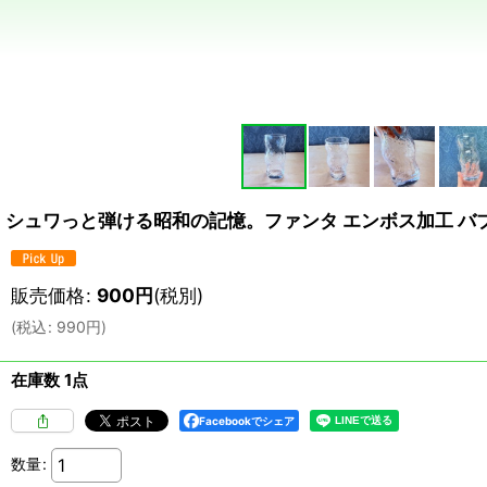
シュワっと弾ける昭和の記憶。ファンタ エンボス加工 バ
販売価格
:
900
円
(税別)
(
税込
:
990
円
)
在庫数 1点
Facebookでシェア
数量
: