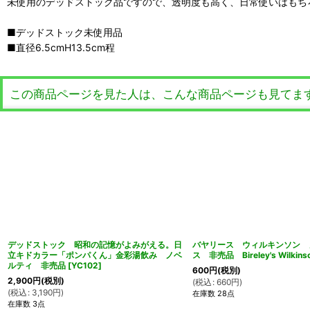
未使用のデッドストック品ですので、透明度も高く、日常使いはもち
■デッドストック未使用品
■直径6.5cmH13.5cm程
この商品ページを見た人は、こんな商品ページも見てま
デッドストック 昭和の記憶がよみがえる。日
バヤリース ウィルキンソン 
立キドカラー「ポンパくん」金彩湯飲み ノベ
ス 非売品 Bireley's Wilkins
ルティ 非売品
[
YC102
]
600
円
(税別)
2,900
円
(税別)
(
税込
:
660
円
)
(
税込
:
3,190
円
)
在庫数 28点
在庫数 3点