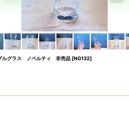
ブルグラス ノベルティ 非売品
[
NG132
]