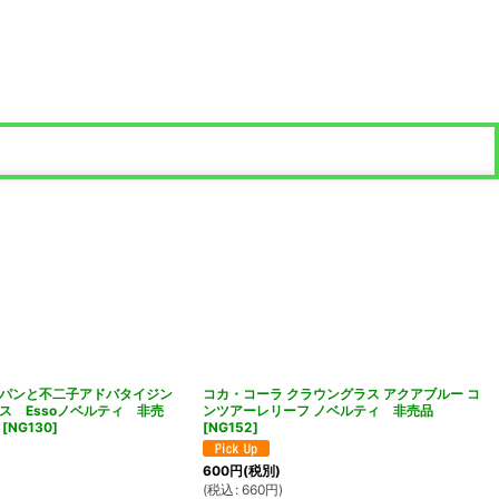
パンと不二子アドバタイジン
コカ・コーラ クラウングラス アクアブルー コ
ス Essoノベルティ 非売
ンツアーレリーフ ノベルティ 非売品
[
NG130
]
[
NG152
]
600
円
(税別)
(
税込
:
660
円
)