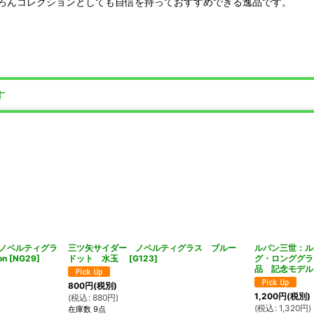
ろんコレクションとしても自信を持っておすすめできる逸品です。
す
ノベルティグラ
三ツ矢サイダー ノベルティグラス ブルー
ルパン三世：ル
on
[
NG29
]
ドット 水玉
[
G123
]
グ・ロンググラ
品 記念モデル
800
円
(税別)
1,200
円
(税別)
(
税込
:
880
円
)
(
税込
:
1,320
円
)
在庫数 9点