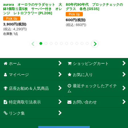
aurora オーロラのサラダセット 大
80年代90年代 ブロックチェックの
鉢1個取り皿5枚 サーバー付き オレ
グラス 各色
[
G535
]
ンジ レトロフラワー
[
PL206
]
600
円
(税別)
3,900
円
(税別)
(
税込
:
660
円
)
(
税込
:
4,290
円
)
在庫数 1点
ホーム
ショッピングカート
マイページ
お気に入り
最近チェックしたアイテ
店長お勧め＆人気商品
ム
特定商取引法表示
お問い合わせ
リンク集