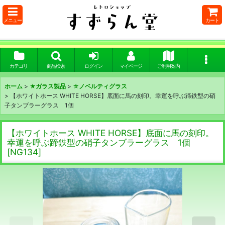
メニュー
カート
カテゴリ
商品検索
ログイン
マイページ
ご利用案内
ホーム
>
★ガラス製品
>
☆ノベルティグラス
>
【ホワイトホース WHITE HORSE】底面に馬の刻印。幸運を呼ぶ蹄鉄型の硝
子タンブラーグラス 1個
【ホワイトホース WHITE HORSE】底面に馬の刻印。
幸運を呼ぶ蹄鉄型の硝子タンブラーグラス 1個
[
NG134
]