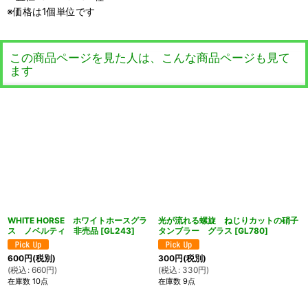
※価格は1個単位です
この商品ページを見た人は、こんな商品ページも見て
ます
WHITE HORSE ホワイトホースグラ
光が流れる螺旋 ねじりカットの硝子
ス ノベルティ 非売品
[
GL243
]
タンブラー グラス
[
GL780
]
600
円
(税別)
300
円
(税別)
(
税込
:
660
円
)
(
税込
:
330
円
)
在庫数 10点
在庫数 9点