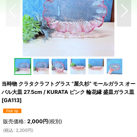
当時物 クラタクラフトグラス “屋久杉” モールガラス オー
バル大皿 27.5cm / KURATA ピンク 輪花縁 盛皿ガラス皿
[
GA113
]
販売価格
:
2,000
円
(税別)
(
税込
:
2,200
円
)