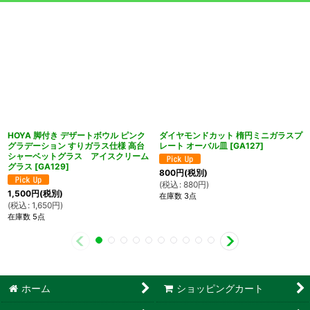
HOYA 脚付き デザートボウル ピンク
ダイヤモンドカット 楕円ミニガラスプ
グラデーション すりガラス仕様 高台
レート オーバル皿
[
GA127
]
シャーベットグラス アイスクリーム
グラス
[
GA129
]
800
円
(税別)
(
税込
:
880
円
)
1,500
円
(税別)
在庫数 3点
(
税込
:
1,650
円
)
在庫数 5点
ホーム
ショッピングカート