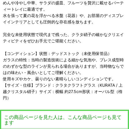
めんや冷やし中華、サラダの盛皿、フルーツを贅沢に載せるパーテ
ィートレイに最適です。
水を張って夏の花を浮かべる水盤（花器）や、お部屋のディスプレ
イインテリアとしても圧倒的な存在感を放ちます。
完全な未使用状態で現代まで残った、クラタ硝子の確かなクリエイ
ティビティをぜひお手元でご堪能ください。
【コンディション】状態：デッドストック（未使用保管品）
ガラスの特性：当時の製造技術による細かな気泡や、プレス成型時
のわずかな型のラインが見られる場合がありますが、当時物ならで
はの味わい・風合いとしてご理解ください。
使用キズやカケ、曇りのない素晴らしいコンディションです。
【サイズ・仕様】ブランド：クラタクラフトグラス（KURATA / 上
越クリスタル硝子）サイズ：横幅 約27.5cm形状：オーバル型（楕
円）
この商品ページを見た人は、こんな商品ページも見て
ます