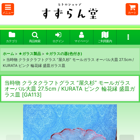
メニュー
カート
カテゴリ
商品検索
ログイン
マイページ
ご利用案内
ホーム
>
★ガラス製品
>
☆ガラスの器(色付き)
>
当時物 クラタクラフトグラス “屋久杉” モールガラス オーバル大皿 27.5cm /
KURATA ピンク 輪花縁 盛皿ガラス皿
当時物 クラタクラフトグラス “屋久杉” モールガラス
オーバル大皿 27.5cm / KURATA ピンク 輪花縁 盛皿ガ
ラス皿
[
GA113
]