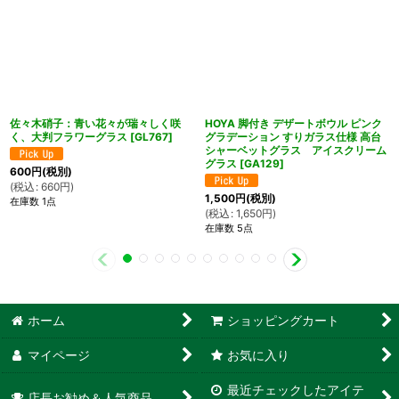
佐々木硝子：青い花々が瑞々しく咲
HOYA 脚付き デザートボウル ピンク
く、大判フラワーグラス
[
GL767
]
グラデーション すりガラス仕様 高台
シャーベットグラス アイスクリーム
グラス
[
GA129
]
600
円
(税別)
(
税込
:
660
円
)
1,500
円
(税別)
在庫数 1点
(
税込
:
1,650
円
)
在庫数 5点
ホーム
ショッピングカート
マイページ
お気に入り
最近チェックしたアイテ
店長お勧め＆人気商品