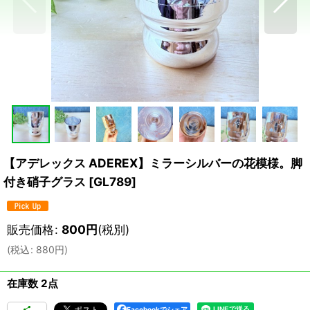
【アデレックス ADEREX】ミラーシルバーの花模様。脚
付き硝子グラス
[
GL789
]
販売価格
:
800
円
(税別)
(
税込
:
880
円
)
在庫数 2点
Facebookでシェア