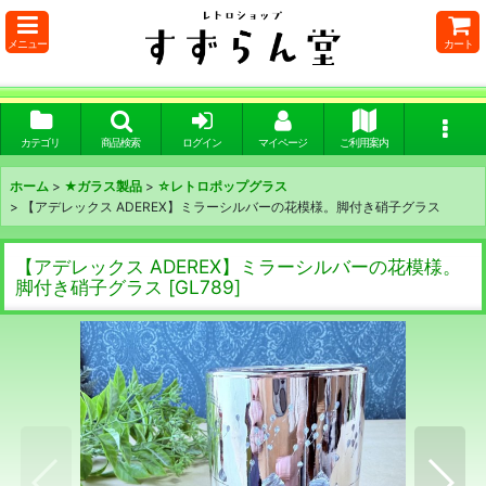
メニュー
カート
カテゴリ
商品検索
ログイン
マイページ
ご利用案内
ホーム
>
★ガラス製品
>
☆レトロポップグラス
>
【アデレックス ADEREX】ミラーシルバーの花模様。脚付き硝子グラス
【アデレックス ADEREX】ミラーシルバーの花模様。
脚付き硝子グラス
[
GL789
]