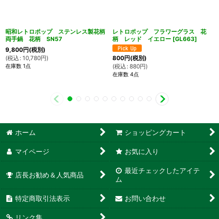
昭和レトロポップ ステンレス製花柄
レトロポップ フラワーグラス 花
両手鍋 花柄 SN57
柄 レッド イエロー
[
GL663
]
9,800
円
(税別)
(
税込
:
10,780
円
)
800
円
(税別)
在庫数 1点
(
税込
:
880
円
)
在庫数 4点
ホーム
ショッピングカート
マイページ
お気に入り
最近チェックしたアイテ
店長お勧め＆人気商品
ム
特定商取引法表示
お問い合わせ
リンク集