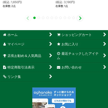
(
税込
:
1,650
円
)
(
税込
:
3,190
円
)
在庫数 2点
在庫数 1点
ホーム
ショッピングカート
マイページ
お気に入り
最近チェックしたアイテ
店長お勧め＆人気商品
ム
特定商取引法表示
お問い合わせ
リンク集