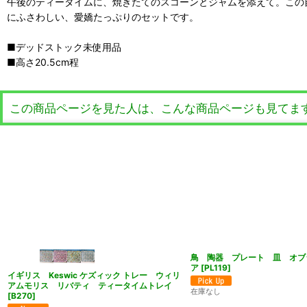
午後のティータイムに、焼きたてのスコーンとジャムを添えて。この
にふさわしい、愛嬌たっぷりのセットです。
■デッドストック未使用品
■高さ20.5cm程
この商品ページを見た人は、こんな商品ページも見てま
鳥 陶器 プレート 皿 オブ
ア
[
PL119
]
イギリス Keswic ケズィック トレー ウィリ
アムモリス リバティ ティータイムトレイ
在庫なし
[
B270
]