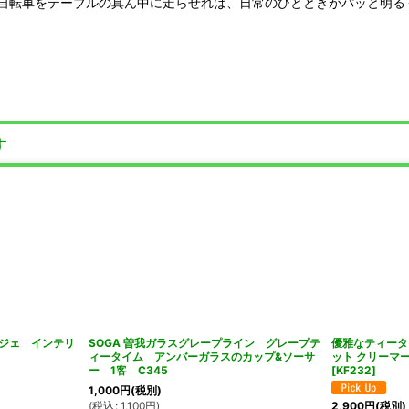
自転車をテーブルの真ん中に走らせれば、日常のひとときがパッと明る
す
ジェ インテリ
SOGA 曽我ガラスグレープライン グレープテ
優雅なティータ
ィータイム アンバーガラスのカップ&ソーサ
ット クリーマ
ー 1客 C345
[
KF232
]
1,000
円
(税別)
(
税込
:
1,100
円
)
2,900
円
(税別)