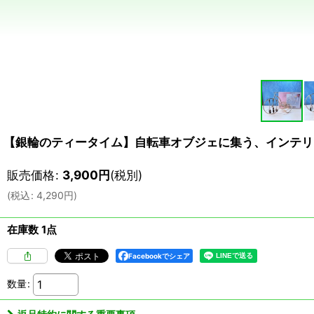
【銀輪のティータイム】自転車オブジェに集う、インテリ
販売価格
:
3,900
円
(税別)
(
税込
:
4,290
円
)
在庫数 1点
Facebookでシェア
数量
: