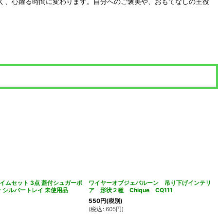
く、心躍る時間に変わります。自分へのご褒美や、おもてなしの主役
イムセット 3点 蓋付シュガーポ
ワイヤーオブジェバルーン 吊り下げインテリ
ー シルバートレイ 未使用品
ア 形状２種 Chique CQ111
550
円
(税別)
(
税込
:
605
円
)