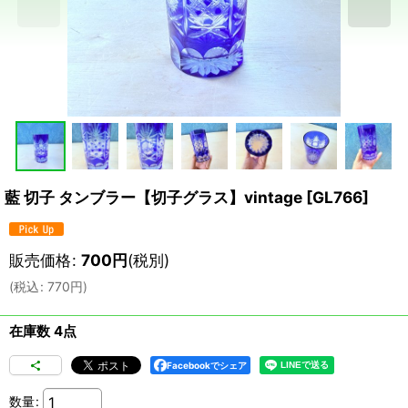
藍 切子 タンブラー【切子グラス】vintage
[
GL766
]
販売価格
:
700
円
(税別)
(
税込
:
770
円
)
在庫数 4点
Facebookでシェア
数量
: