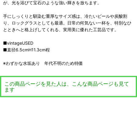
が、光を浴びて宝石のような強い輝きを放ちます。
手にしっくりと馴染む重厚なサイズ感は、冷たいビールや炭酸割
り、ロックグラスとしても最適。日常の何気ない一杯を、特別なひ
とときへと格上げしてくれる、実用美に優れた工芸品です。
■vintageUSED
■直径6.5cmH11.3cm程
※わずかな水垢あり 年代不明のため特価
この商品ページを見た人は、こんな商品ページも見て
ます