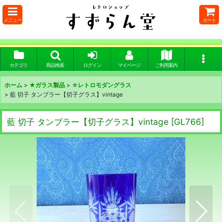
メニュー
カート
カテゴリ
商品検索
ログイン
マイページ
ご利用案内
ホーム
>
★ガラス製品
>
☆レトロモダングラス
>
藍 切子 タンブラー【切子グラス】vintage
藍 切子 タンブラー【切子グラス】vintage
[
GL766
]