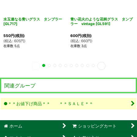
水玉連なる青いグラス タンブラー
青い花火のような花柄グラス タンブ
[
GL717
]
ラー vintage
[
GL591
]
550
円
(税別)
600
円
(税別)
(
税込
:
605
円
)
(
税込
:
660
円
)
在庫数 5点
在庫数 3点
関連グループ
●＊＊お値下げ商品＊＊ ＊＊ＳＡＬＥ＊＊
ホーム
ショッピングカート