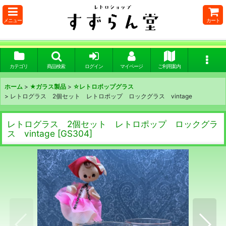
メニュー
カート
カテゴリ
商品検索
ログイン
マイページ
ご利用案内
ホーム
>
★ガラス製品
>
☆レトロポップグラス
>
レトログラス 2個セット レトロポップ ロックグラス vintage
レトログラス 2個セット レトロポップ ロックグラ
ス vintage
[
GS304
]