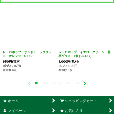
レトロポップ サンドチェックグラ
レトロポップ イエローグリーン 花
ス オレンジ G559
柄グラス 1個
[
GL457
]
650
円
(税別)
1,000
円
(税別)
(
税込
:
715
円
)
(
税込
:
1,100
円
)
在庫数 6点
在庫数 5点
ホーム
ショッピングカート
マイページ
お気に入り