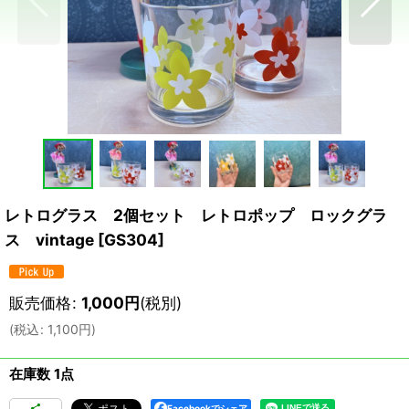
レトログラス 2個セット レトロポップ ロックグラ
ス vintage
[
GS304
]
販売価格
:
1,000
円
(税別)
(
税込
:
1,100
円
)
在庫数 1点
Facebookでシェア