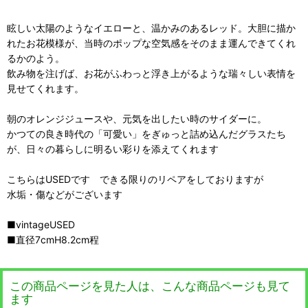
眩しい太陽のようなイエローと、温かみのあるレッド。大胆に描か
れたお花模様が、当時のポップな空気感をそのまま運んできてくれ
るかのよう。
飲み物を注げば、お花がふわっと浮き上がるような瑞々しい表情を
見せてくれます。
朝のオレンジジュースや、元気を出したい時のサイダーに。
かつての良き時代の「可愛い」をぎゅっと詰め込んだグラスたち
が、日々の暮らしに明るい彩りを添えてくれます
こちらはUSEDです できる限りのリペアをしておりますが
水垢・傷などがございます
■vintageUSED
■直径7cmH8.2cm程
この商品ページを見た人は、こんな商品ページも見て
ます