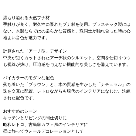
温もり溢れる天然ブナ材
手触りが良く、耐久性に優れたブナ材を使用。プラスチック製には
ない、木製ならではの柔らかな質感と、珠同士が触れ合った時の心
地よい音色が魅力です。
計算された「アーチ型」デザイン
中央が短くカットされたアーチ状のシルエット。空間を仕切りつつ
も視線が抜け、圧迫感を与えない機能的な美しさを備えています。
バイカラーのモダンな配色
落ち着いた「ブラウン」と、木の質感を生かした「ナチュラル」の
珠を交互に配置。レトロながらも現代のインテリアになじむ、洗練
された配色です。
おすすめのシーン
キッチンとリビングの間仕切りに
昭和レトロ、古民家カフェ風のインテリアに
壁に飾ってウォールデコレーションとして