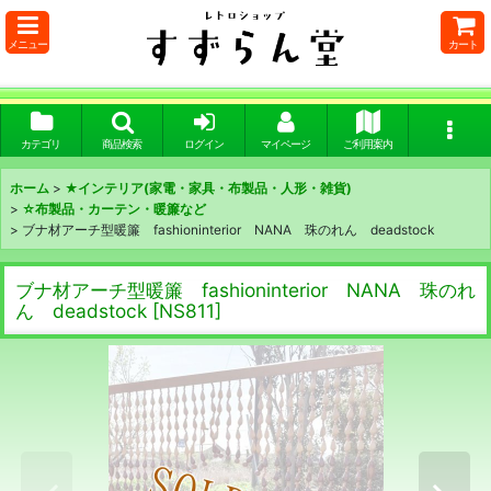
メニュー
カート
カテゴリ
商品検索
ログイン
マイページ
ご利用案内
ホーム
>
★インテリア(家電・家具・布製品・人形・雑貨)
>
☆布製品・カーテン・暖簾など
>
ブナ材アーチ型暖簾 fashioninterior NANA 珠のれん deadstock
ブナ材アーチ型暖簾 fashioninterior NANA 珠のれ
ん deadstock
[
NS811
]