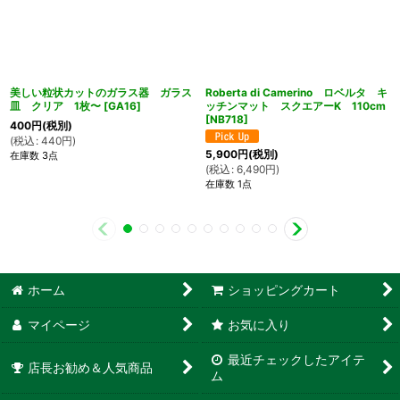
美しい粒状カットのガラス器 ガラス
Roberta di Camerino ロベルタ キ
皿 クリア 1枚〜
[
GA16
]
ッチンマット スクエアーK 110cm
[
NB718
]
400
円
(税別)
(
税込
:
440
円
)
5,900
円
(税別)
在庫数 3点
(
税込
:
6,490
円
)
在庫数 1点
ホーム
ショッピングカート
マイページ
お気に入り
最近チェックしたアイテ
店長お勧め＆人気商品
ム