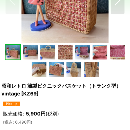
昭和レトロ 籐製ピクニックバスケット（トランク型）
vintage
[
KZ69
]
販売価格
:
5,900
円
(税別)
(
税込
:
6,490
円
)