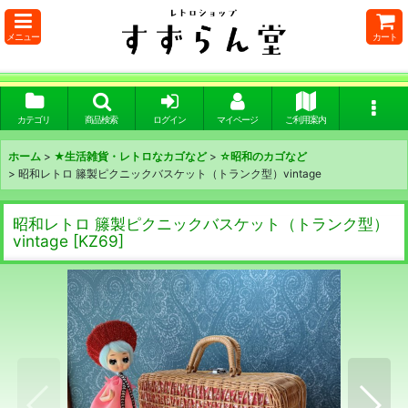
メニュー
カート
カテゴリ
商品検索
ログイン
マイページ
ご利用案内
ホーム
>
★生活雑貨・レトロなカゴなど
>
☆昭和のカゴなど
>
昭和レトロ 籐製ピクニックバスケット（トランク型）vintage
昭和レトロ 籐製ピクニックバスケット（トランク型）
vintage
[
KZ69
]