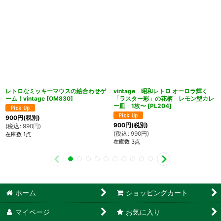
レトロなミッキーマウスの絵合わせゲ
vintage 昭和レトロ オーロラ輝く
ーム！vintage
[
OM830
]
「ラスター彩」の花柄 レモン型カレ
ー皿 1枚〜
[
PL204
]
900
円
(税別)
900
円
(税別)
(
税込
:
990
円
)
(
税込
:
990
円
)
在庫数 1点
在庫数 3点
ホーム
ショッピングカート
マイページ
お気に入り