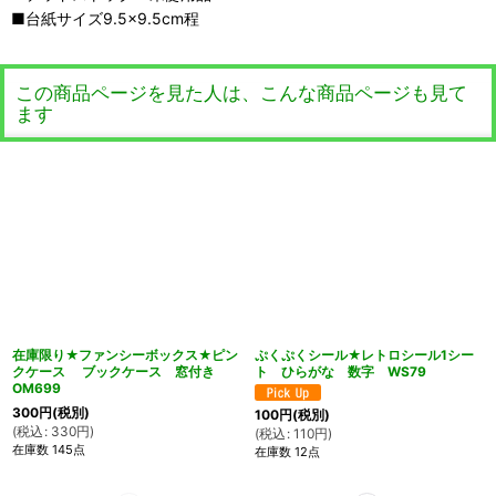
■台紙サイズ9.5×9.5cm程
この商品ページを見た人は、こんな商品ページも見て
ます
在庫限り★ファンシーボックス★ピン
ぷくぷくシール★レトロシール1シー
クケース ブックケース 窓付き
ト ひらがな 数字 WS79
OM699
300
円
(税別)
100
円
(税別)
(
税込
:
330
円
)
(
税込
:
110
円
)
在庫数 145点
在庫数 12点