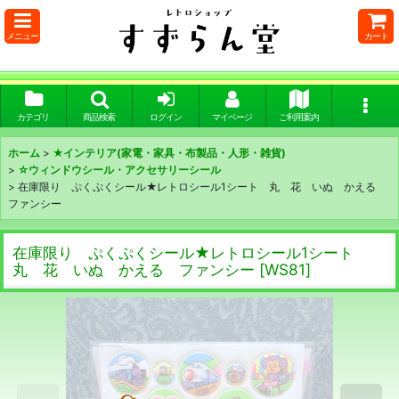
メニュー
カート
カテゴリ
商品検索
ログイン
マイページ
ご利用案内
ホーム
>
★インテリア(家電・家具・布製品・人形・雑貨)
>
☆ウィンドウシール・アクセサリーシール
>
在庫限り ぷくぷくシール★レトロシール1シート 丸 花 いぬ かえる
ファンシー
在庫限り ぷくぷくシール★レトロシール1シート
丸 花 いぬ かえる ファンシー
[
WS81
]