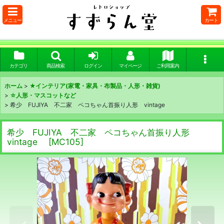
メニュー
カート
カテゴリ
商品検索
ログイン
マイページ
ご利用案内
ホーム
>
★インテリア(家電・家具・布製品・人形・雑貨)
>
☆人形・マスコットなど
>
希少 FUJIYA 不二家 ペコちゃん首振り人形 vintage
希少 FUJIYA 不二家 ペコちゃん首振り人形
vintage
[
MC105
]