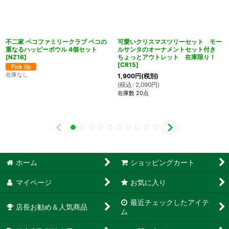
不二家 ペコファミリークラブ ペコの
可愛いクリスマスツリーセット モー
重なるハッピーボウル 4個セット
ルサンタのオーナメントセット付き
[
NZ16
]
ちょっとアウトレット 在庫限り！
[
CR15
]
在庫なし
1,900
円
(税別)
(
税込
:
2,090
円
)
在庫数 20点
ホーム
ショッピングカート
マイページ
お気に入り
最近チェックしたアイテ
店長お勧め＆人気商品
ム