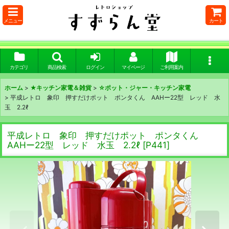
メニュー
カート
カテゴリ
商品検索
ログイン
マイページ
ご利用案内
ホーム
>
★キッチン家電＆雑貨
>
☆ポット・ジャー・キッチン家電
>
平成レトロ 象印 押すだけポット ポンタくん AAHー22型 レッド 水
玉 2.2ℓ
平成レトロ 象印 押すだけポット ポンタくん
AAHー22型 レッド 水玉 2.2ℓ
[
P441
]