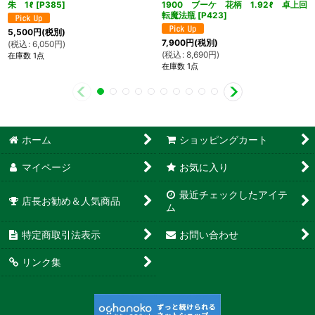
朱 1ℓ
[
P385
]
1900 ブーケ 花柄 1.92ℓ 卓上回
転魔法瓶
[
P423
]
5,500
円
(税別)
7,900
円
(税別)
(
税込
:
6,050
円
)
(
税込
:
8,690
円
)
在庫数 1点
在庫数 1点
ホーム
ショッピングカート
マイページ
お気に入り
最近チェックしたアイテ
店長お勧め＆人気商品
ム
特定商取引法表示
お問い合わせ
リンク集