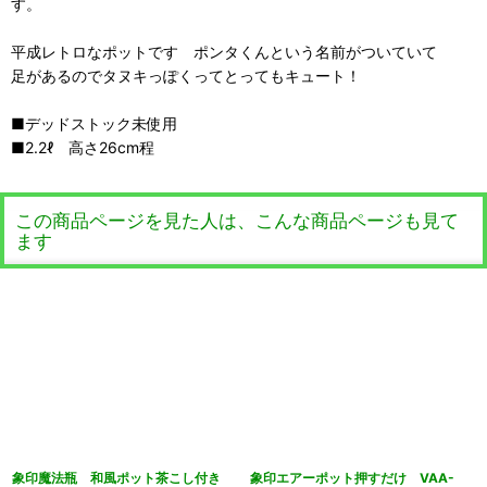
す。
平成レトロなポットです ポンタくんという名前がついていて
足があるのでタヌキっぽくってとってもキュート！
■デッドストック未使用
■2.2ℓ 高さ26cm程
この商品ページを見た人は、こんな商品ページも見て
ます
象印魔法瓶 和風ポット茶こし付き
象印エアーポット押すだけ VAA-