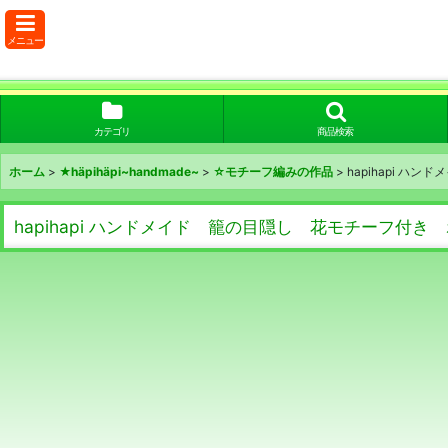
メニュー
カテゴリ
商品検索
ホーム
>
★häpihäpi~handmade~
>
☆モチーフ編みの作品
>
hapihapi 
hapihapi ハンドメイド 籠の目隠し 花モチーフ付