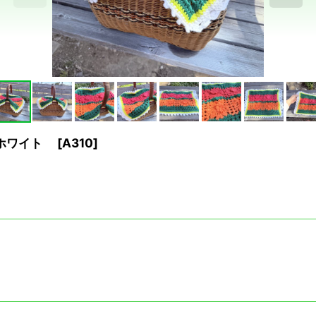
き ホワイト
[
A310
]