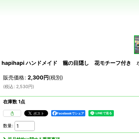
hapihapi ハンドメイド 籠の目隠し 花モチーフ付
販売価格
:
2,300
円
(税別)
(
税込
:
2,530
円
)
在庫数 1点
Facebookでシェア
数量
: