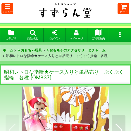
メニュー
カート
カテゴリ
商品検索
ログイン
マイページ
ご利用案内
ホーム
>
★おもちゃ玩具
>
☆おもちゃのアクセサリーとチャーム
>
昭和レトロな指輪★ケース入りと単品売り ぷくぷく指輪 各種
昭和レトロな指輪★ケース入りと単品売り ぷくぷく
指輪 各種
[
OM837
]