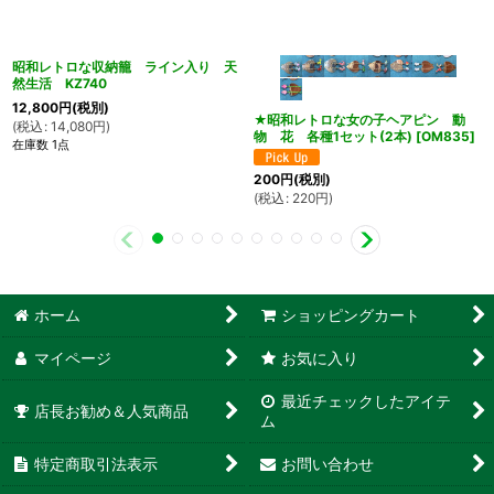
昭和レトロな収納籠 ライン入り 天
然生活 KZ740
12,800
円
(税別)
★昭和レトロな女の子ヘアピン 動
(
税込
:
14,080
円
)
物 花 各種1セット(2本)
[
OM835
]
在庫数 1点
200
円
(税別)
(
税込
:
220
円
)
ホーム
ショッピングカート
マイページ
お気に入り
最近チェックしたアイテ
店長お勧め＆人気商品
ム
特定商取引法表示
お問い合わせ