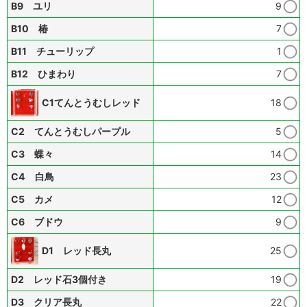
B9 ユリ
9
B10 椿
7
B11 チューリップ
1
B12 ひまわり
7
C1てんとうむしレッド
18
C2 てんとうむしパープル
5
C3 蝶々
14
C4 白鳥
23
C5 カメ
12
C6 ブドウ
9
D1 レッド長丸
25
D2 レッド石3個付き
19
D3 クリア長丸
22