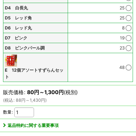
D4 白長丸
25
D5 レッド角
25
D6 レッド丸
8
D7 ピンク
19
D8 ピンクパール調
23
48
E 12個アソートすずらんセッ
ト
販売価格
:
80
円
～1,300
円
(税別)
(
税込
:
88
円
～1,430
円
)
数量
:
返品特約に関する重要事項