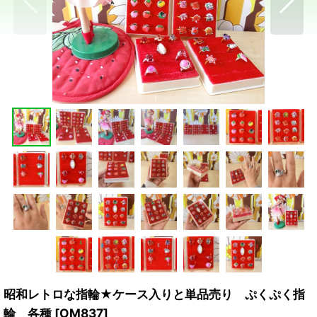
昭和レトロな指輪★ケース入りと単品売り ぷくぷく指
輪 各種
[
OM837
]