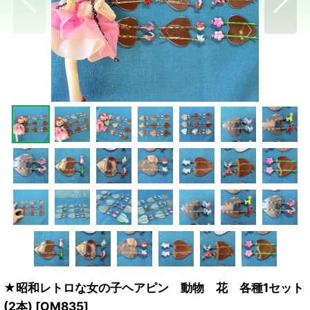
★昭和レトロな女の子ヘアピン 動物 花 各種1セット
(2本)
[
OM835
]