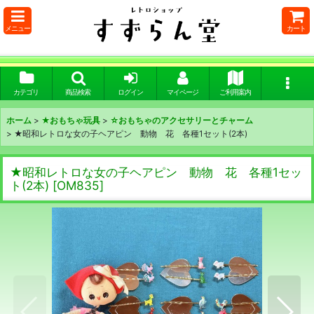
メニュー
カート
カテゴリ
商品検索
ログイン
マイページ
ご利用案内
ホーム
>
★おもちゃ玩具
>
☆おもちゃのアクセサリーとチャーム
>
★昭和レトロな女の子ヘアピン 動物 花 各種1セット(2本)
★昭和レトロな女の子ヘアピン 動物 花 各種1セッ
ト(2本)
[
OM835
]