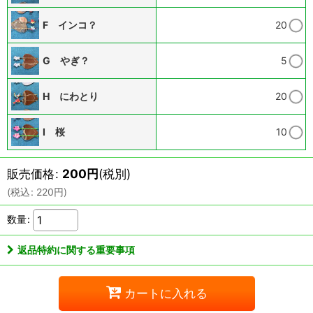
F インコ？
20
G やぎ？
5
H にわとり
20
I 桜
10
販売価格
:
200
円
(税別)
(
税込
:
220
円
)
数量
:
返品特約に関する重要事項
カートに入れる