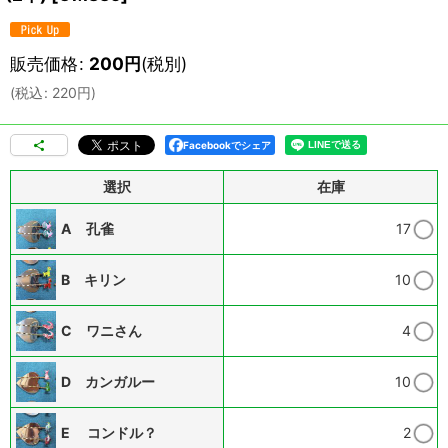
販売価格
:
200
円
(税別)
(
税込
:
220
円
)
Facebookでシェア
選択
在庫
A 孔雀
17
B キリン
10
C ワニさん
4
D カンガルー
10
E コンドル？
2