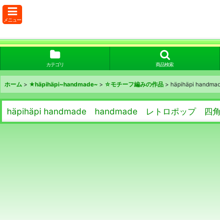
メニュー
カテゴリ
商品検索
ホーム
>
★häpihäpi~handmade~
>
☆モチーフ編みの作品
>
häpihäpi ha
häpihäpi handmade handmade レトロポッ