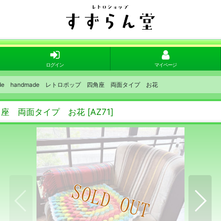
ログイン
マイページ
ndmade handmade レトロポップ 四角座 両面タイプ お花
プ 四角座 両面タイプ お花
[
AZ71
]