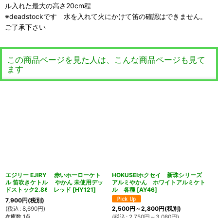
ル入れた最大の高さ20cm程
※deadstockです 水を入れて火にかけて笛の確認はできません。
ご了承下さい
この商品ページを見た人は、こんな商品ページも見て
ます
エジリー EJIRY 赤いホーローケト
HOKUSEIホクセイ 新珠シリーズ
ル 笛吹きケトル やかん 未使用デッ
アルミやかん ホワイトアルミケト
ドストック2.8ℓ レッド
[
HY121
]
ル 各種
[
AY46
]
7,900
円
(税別)
(
税込
:
8,690
円
)
2,500
円
～2,800
円
(税別)
在庫数 1点
(
税込
:
2,750
円
～3,080
円
)